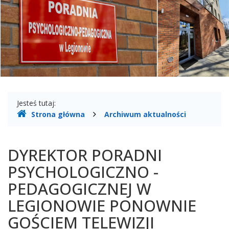
-
Poradnia
Psychologiczno-
Pedagogiczna
w
Legionowie
Gdzie
Jesteś tutaj:
Strona główna
Archiwum aktualności
jesteśmy
DYREKTOR PORADNI
PSYCHOLOGICZNO -
PEDAGOGICZNEJ W
LEGIONOWIE PONOWNIE
GOŚCIEM TELEWIZJI