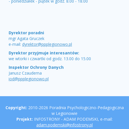
- poniedziałek - piątek w godz. 8.00 - 18.00
Dyrektor
Dyrektor poradni
mgr Agata Gruczek
e-mail:
dyrektor@ppplegionowo.pl
Dyrektor przyjmuje interesantów:
we wtorki i czwartki od godz. 13.00 do 15.00
Inspektor Ochrony Danych
Janusz Czauderna
iod@ppplegionowo.pl
Copyright
Copyright:
2010-2026 Poradnia Psychologiczno-Pedagogiczna
w Legionowie
Projekt:
INFOSTRONY - ADAM PODEMSKI, e-mail:
adam.podemski@infostrony.pl